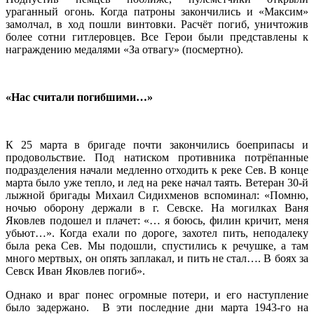
ураганный огонь. Когда патроны закончились и «Максим»
замолчал, в ход пошли винтовки. Расчёт погиб, уничтожив
более сотни гитлеровцев. Все Герои были представлены к
награждению медалями «За отвагу» (посмертно).
«Нас считали погибшими…»
К 25 марта в бригаде почти закончились боеприпасы и
продовольствие. Под натиском противника потрёпанные
подразделения начали медленно отходить к реке Сев. В конце
марта было уже тепло, и лед на реке начал таять. Ветеран 30-й
лыжной бригады Михаил Сидихменов вспоминал: «Помню,
ночью оборону держали в г. Севске. На могилках Ваня
Яковлев подошел и плачет: «… я боюсь, филин кричит, меня
убьют…». Когда ехали по дороге, захотел пить, неподалеку
была река Сев. Мы подошли, спустились к речушке, а там
много мертвых, он опять заплакал, и пить не стал…. В боях за
Севск Иван Яковлев погиб».
Однако и враг понес огромные потери, и его наступление
было задержано. В эти последние дни марта 1943-го на