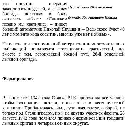
это понятно: операция
Пулеметчик 28-й лыжной
закончилась неудачей, а лыжная
бригада, полегшая в боях,
бригады Константин Иванов
оказалась забыта: «Слишком
поздно мы хватились, – пишет
бывший автоматчик Николай Якушкин. – Ведь скоро будет 40
лет с момента хода событий, многих уже нет в живых».
На основании воспоминаний ветеранов и немногочисленных
публикаций попытаемся восстановить трагический, но,
вместе с тем, героический боевой путь 28-й отдельной
лыжной бригады.
Формирование
В конце лета 1942 года Ставка ВГК приложила все усилия,
чтобы восполнить потери, понесенные в весенне-летней
кампании. Приближалась зима, сулившая тяжелую борьбу не
только под Сталинградом, но и на других участках фронта. 28
августа 1942 года появился приказ о формировании тридцати
лыжных бригад в четырех военных округах.