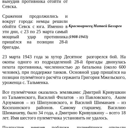
вынудив противника отойти от
Севска.
Сражения продолжились и
вокруг города: немцы решили
Красноармеец Матвей Бахирев
обойти Севск с юга. Именно в
эти дни, с 23 по 25 марта самый
мощный удар противника
(1908-1943)
пришёлся на позиции 28-й
бригады.
23 марта 1943 года за хутор Десятное разгорелся бой. На
окопы одного из подразделений 28-й бригады двинулась
пехота противника, численностью до батальона (около 600
человек), при поддержке танков. Основной удар пришёлся на
позиции пулемётного расчёта сержанта Григория Мжельского,
уроженца с. Тальменка.
Все пулемётчики оказались земляками: Дмитрий Кривушкин
из Тальменского, Василий Филатов - из Павловского, Аким
Арзуманов – из Шипуновского, и Василий Шиманаев – из
Косихинского районов. Самому старшему, Василию
Шиманаеву, было 34 года, а Дмитрию Кривушкину – всего 18
лет. Имя шестого пулеметчика установить не удалось.
Подпустив немцев поближе, пулемётчики открыли