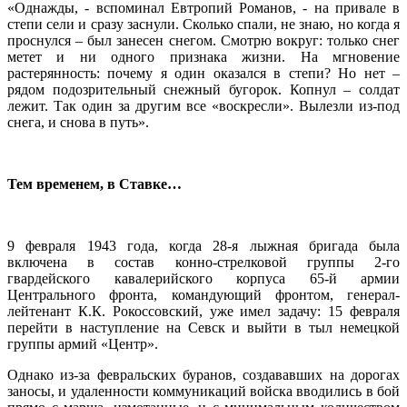
«Однажды, - вспоминал Евтропий Романов, - на привале в
степи сели и сразу заснули. Сколько спали, не знаю, но когда я
проснулся – был занесен снегом. Смотрю вокруг: только снег
метет и ни одного признака жизни. На мгновение
растерянность: почему я один оказался в степи? Но нет –
рядом подозрительный снежный бугорок. Копнул – солдат
лежит. Так один за другим все «воскресли». Вылезли из-под
снега, и снова в путь».
Тем временем, в Ставке…
9 февраля 1943 года, когда 28-я лыжная бригада была
включена в состав конно-стрелковой группы 2-го
гвардейского кавалерийского корпуса 65-й армии
Центрального фронта, командующий фронтом, генерал-
лейтенант К.К. Рокоссовский, уже имел задачу: 15 февраля
перейти в наступление на Севск и выйти в тыл немецкой
группы армий «Центр».
Однако из-за февральских буранов, создававших на дорогах
заносы, и удаленности коммуникаций войска вводились в бой