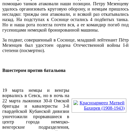
помощью танков атаковали наши позиции. Петру Мезенцеву
удалось организовать круговую оборону, и немцам пришлось
несладко: трижды они атаковали, и всякий раз откатывались
назад. На подступах к Соснице остались 4 подбитых танка.
Но и наша рота полегла почти вся, а ее командир погиб под
гусеницами немецкой бронированной машины.
За подвиг, совершенный в Соснице, младший лейтенант Пётр
Мезенцев был удостоен ордена Отечественной войны I-й
степени (посмертно).
Вшестером против батальона
19 марта немцы и венгры
ворвались в Севск, но в ночь на
22 марта лыжники 30-й Омской
бригады и кавалеристы 3-й
гвардейской Кубанской дивизии
уничтожили прорвавшиеся в
центр города немецко-
венгерские подразделения,