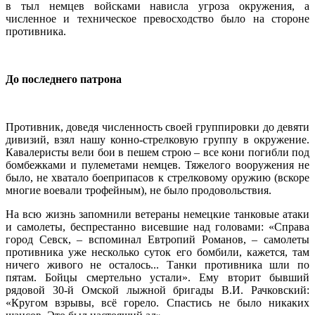
в тыл немцев войсками нависла угроза окружения, а
численное и техническое превосходство было на стороне
противника.
До последнего патрона
Противник, доведя численность своей группировки до девяти
дивизий, взял нашу конно-стрелковую группу в окружение.
Кавалеристы вели бои в пешем строю – все кони погибли под
бомбежками и пулеметами немцев. Тяжелого вооружения не
было, не хватало боеприпасов к стрелковому оружию (вскоре
многие воевали трофейным), не было продовольствия.
На всю жизнь запомнили ветераны немецкие танковые атаки
и самолеты, беспрестанно висевшие над головами: «Справа
город Севск, – вспоминал Евтропий Романов, – самолеты
противника уже несколько суток его бомбили, кажется, там
ничего живого не осталось... Танки противника шли по
пятам. Бойцы смертельно устали». Ему вторит бывший
рядовой 30-й Омской лыжной бригады В.И. Рачковский:
«Кругом взрывы, всё горело. Спастись не было никаких