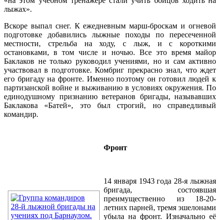
«на этом учебном тренажере стали учить бойцов ходить на
лыжах».
Вскоре выпал снег. К ежедневным марш-броскам и огневой
подготовке добавились лыжные походы по пересеченной
местности, стрельба на ходу, с лыж, и с короткими
остановками, в том числе и ночью. Все это время майор
Баклаков не только руководил учениями, но и сам активно
участвовал в подготовке. Комбриг прекрасно знал, что ждет
его бригаду на фронте. Именно поэтому он готовил людей к
партизанской войне и выживанию в условиях окружения. По
единодушному признанию ветеранов бригады, называвших
Баклакова «Батей», это был строгий, но справедливый
командир.
Фронт
14 января 1943 года 28-я лыжная
бригада, состоявшая
преимущественно из 18-20-
летних парней, тремя эшелонами
убыла на фронт. Изначально её