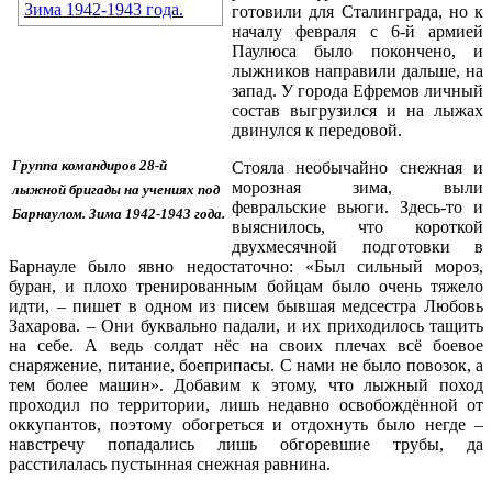
готовили для Сталинграда, но к
началу февраля с 6-й армией
Паулюса было покончено, и
лыжников направили дальше, на
запад. У города Ефремов личный
состав выгрузился и на лыжах
двинулся к передовой.
Группа командиров 28-й
Стояла необычайно снежная и
морозная зима, выли
лыжной
бригады на учениях под
февральские вьюги. Здесь-то и
Барнаулом. Зима 1942-1943 года.
выяснилось, что короткой
двухмесячной подготовки в
Барнауле было явно недостаточно: «Был сильный мороз,
буран, и плохо тренированным бойцам было очень тяжело
идти, – пишет в одном из писем бывшая медсестра Любовь
Захарова. – Они буквально падали, и их приходилось тащить
на себе. А ведь солдат нёс на своих плечах всё боевое
снаряжение, питание, боеприпасы. С нами не было повозок, а
тем более машин». Добавим к этому, что лыжный поход
проходил по территории, лишь недавно освобождённой от
оккупантов, поэтому обогреться и отдохнуть было негде –
навстречу попадались лишь обгоревшие трубы, да
расстилалась пустынная снежная равнина.