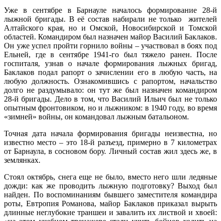
Уже в сентябре в Барнауле началось формирование 28-й
лыжной бригады. В её состав набирали не только жителей
Алтайского края, но и Омской, Новосибирской и Томской
областей. Командиром был назначен майор Василий Баклаков.
Он уже успел пройти горнило войны – участвовал в боях под
Ельней, где в сентябре 1941-го был тяжело ранен. После
госпиталя, узнав о начале формирования лыжных бригад,
Баклаков подал рапорт о зачислении его в любую часть, на
любую должность. Ознакомившись с рапортом, начальство
долго не раздумывало: он тут же был назначен командиром
28-й бригады. Дело в том, что Василий Ильич был не только
опытным фронтовиком, но и лыжником: в 1940 году, во время
«зимней» войны, он командовал лыжным батальоном.
Точная дата начала формирования бригады неизвестна, но
известно место – это 18-й разъезд, примерно в 7 километрах
от Барнаула, в сосновом бору. Личный состав жил здесь же, в
землянках.
Стоял октябрь, снега еще не было, вместо него шли ледяные
дожди: как же проводить лыжную подготовку? Выход был
найден. По воспоминаниям бывшего заместителя командира
роты, Евтропия Романова, майор Баклаков приказал вырыть
длинные неглубокие траншеи и завалить их листвой и хвоей: