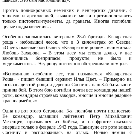
шансов. Это был настоящий ад».
Против полнокровных немецких и венгерских дивизий, с
танками и артиллерией, лыжники могли противопоставить
только пистолеты-пулеметы, да гранаты. Иногда погибали
целые подразделения…
Особенно запомнилась ветеранам 28-й бригады Квадратная
роща - небольшой лесок, что в 3 километрах от Севска:
«Очень тяжелые бои были у «Квадратной рощи» - вспоминала
Любовь Захарова. – В этом лесу мы стояли долго, у нас
закончились боеприпасы, продукты, не было и
медикаментов… Эту рощу постоянно обстреливали немцы».
«Вспоминаю особенно лес, так называемая «Квадратная
Роща» - пишет бывший сержант Илья Цвет. – Примерно на
юго-западе этой рощи и деревни Сосницы наш 3-й батальон и
принял бой. В этом бою погибли почти все командиры нашей
роты, командиры строевых взводов, многие и многие рядовые
красноармейцы».
Одна из рот этого батальона, 3-я, погибла почти полностью.
Её командир, младший лейтенант Пётр Михайлович
Мезенцев, призывался из Бийска, и на фронте оказался
впервые только в феврале 1943 года. Накануне его рота заняла
Сосницу и расположилась на отдых. Ночью немцы с