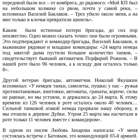
передовой были все – от комбрига, до рядового: «Мой КП был
на небольшом холмике со рвом, почти у самой реки, –
вспоминал Василий Баклаков. – Трех убило около меня, а на
мне только в клочья превратили шинель».
Каким были истинные потери бригады, до сих пор
неизвестно. Одно можно сказать точно: они были огромными.
Это подтверждают и командир бригады, Василий Баклаков, и
выжившие рядовые и младшие командиры: «24 марта немцы
под завесой дыма пустили большое количество танков, –
свидетельствует бывший автоматчик Порфирий Рожнов. – В
нашей роте было 96 человек, а к исходу дня осталось только
8».
Другой ветеран бригады, автоматчик Николай Якушкин
вспоминал: «У немцев танки, самолеты, пушки; у нас – ружья
противотанковые, винтовки, автоматы, гранаты, короче, силы
не равные, но мы устояли, и держались до 24 марта. К этому
времени из 126 человек в роте осталось около 40 человек…
Сильной танковой атакой немцы прорвали нашу оборону, и
мы отошли к деревне Дубки. Утром 25 марта мы насчитали в
роте только 11 человек вместе с командиром».
В одном из писем Любовь Захарова написала: «У меня
состоялась встреча с Батовым, это командующий 65-й армией.