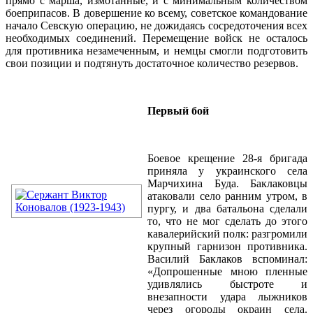
прямо с марша, измотанные, и с минимальным количеством
боеприпасов. В довершение ко всему, советское командование
начало Севскую операцию, не дожидаясь сосредоточения всех
необходимых соединений. Перемещение войск не осталось
для противника незамеченным, и немцы смогли подготовить
свои позиции и подтянуть достаточное количество резервов.
Первый бой
Боевое крещение 28-я бригада
приняла у украинского села
Марчихина Буда. Баклаковцы
атаковали село ранним утром, в
пургу, и два батальона сделали
то, что не мог сделать до этого
кавалерийский полк: разгромили
крупный гарнизон противника.
Василий Баклаков вспоминал:
«Допрошенные мною пленные
удивлялись быстроте и
внезапности удара лыжников
через огороды окраин села.