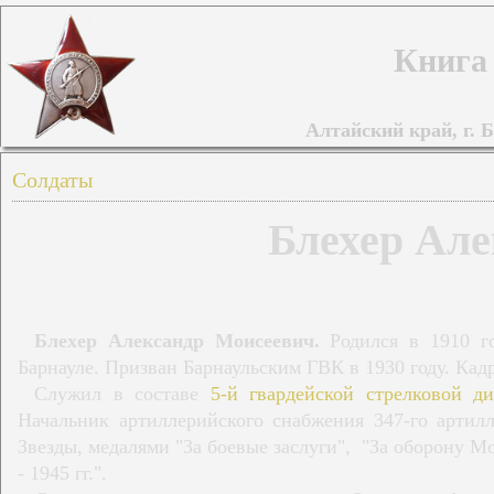
Книга
Алтайский край, г. Б
Солдаты
Блехер Ал
Блехер Александр Моисеевич.
Родился в 1910 го
Барнауле. Призван Барнаульским ГВК в 1930 году. Ка
Служил в составе
5-й гвардейской стрелковой д
Начальник артиллерийского снабжения 347-го артил
Звезды, медалями "За боевые заслуги", "За оборону М
- 1945 гг.".