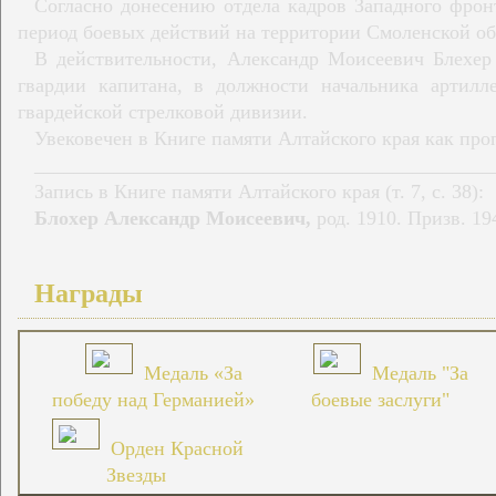
Согласно донесению отдела кадров Западного фронт
период боевых действий на территории Смоленской об
В действительности, Александр Моисеевич Блехер
гвардии капитана, в должности начальника артилле
гвардейской стрелковой дивизии.
Увековечен в Книге памяти Алтайского края как пр
______________________________________________
Запись в Книге памяти Алтайского края (т. 7, с. 38):
Блохер Александр Моисеевич,
род. 1910. Призв. 194
Награды
Медаль «За
Медаль "За
победу над Германией»
боевые заслуги"
Орден Красной
Звезды