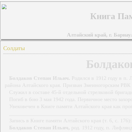
Книга Пам
Алтайский край, г. Барнаул
Солдаты
Болдако
Болдаков Степан Ильич.
Родился в 1912 году в п. 
района Алтайского края. Призван Змеиногорским РВК в
Служил в составе 45-й отдельной стрелковой бригад
Погиб в бою 3 мая 1942 года. Первичное место захо
Увековечен в Книге памяти Алтайского края как про
______________________________________________
Запись в Книге памяти Алтайского края (т. 6, с. 176):
Болдаков Степан Ильич,
род. 1912 году, п. Лифлян