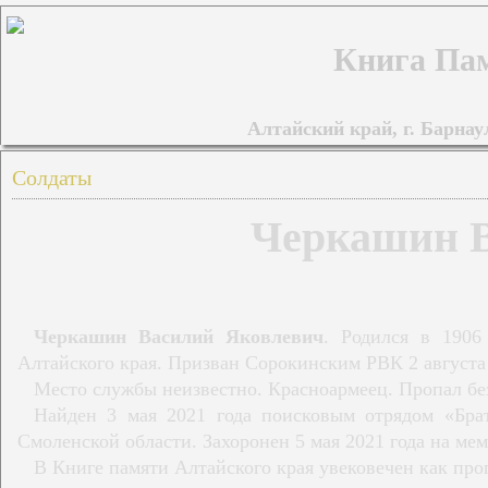
Книга Пам
Алтайский край, г. Барнаул
Солдаты
Черкашин В
Черкашин Василий Яковлевич
. Родился в 1906
Алтайского края. Призван Сорокинским РВК 2 августа 
Место службы неизвестно. Красноармеец. Пропал без 
Найден 3 мая 2021 года поисковым отрядом «Бра
Смоленской области. Захоронен 5 мая 2021 года на ме
В Книге памяти Алтайского края увековечен как про