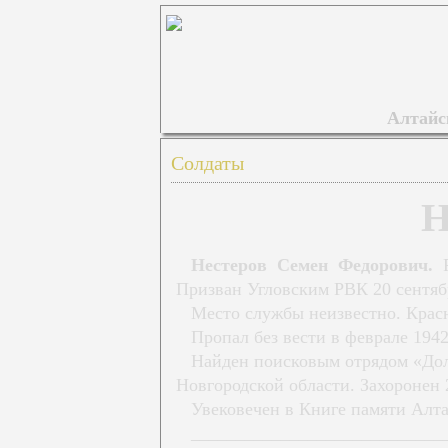
Алтайск
Солдаты
Н
Нестеров Семен Федорович.
Р
Призван Угловским РВК 20 сентябр
Место службы неизвестно. Крас
Пропал без вести в феврале 1942
Найден поисковым отрядом «Долг
Новгородской области. Захоронен 
Увековечен в Книге памяти Алта
____________________________