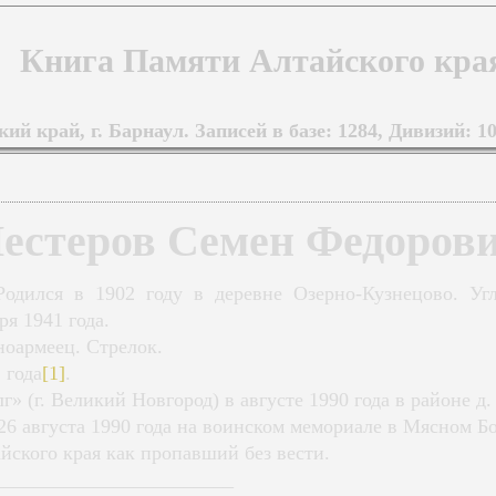
Книга Памяти Алтайского кра
ий край, г. Барнаул. Записей в базе: 1284, Дивизий: 10
естеров Семен Федоров
одился в 1902 году в деревне Озерно-Кузнецово. Угл
я 1941 года.
ноармеец. Стрелок.
 года
[1]
.
» (г. Великий Новгород) в августе 1990 года в районе д
26 августа 1990 года на воинском мемориале в Мясном Б
йского края как пропавший без вести.
________________________