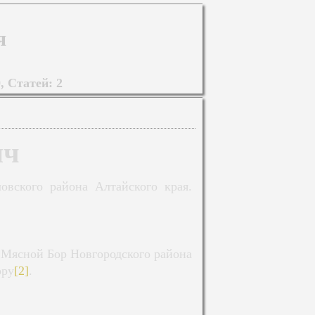
я
, Статей: 2
ич
овского района Алтайского края.
. Мясной Бор Новгородского района
ору
[2]
.