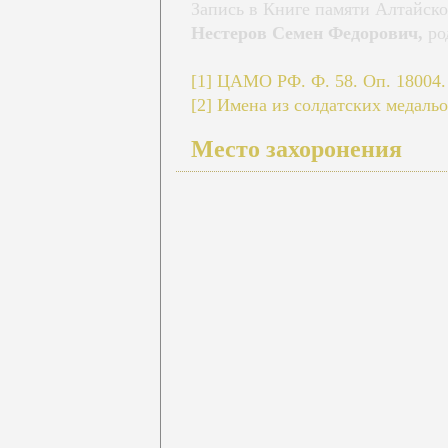
Запись в Книге памяти Алтайского
Нестеров Семен Федорович,
род
[1]
ЦАМО РФ. Ф. 58. Оп. 18004. Д
[2]
Имена из солдатских медальон
Место захоронения