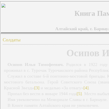
Книга Пам
Алтайский край, г. Барнаул
Солдаты
Осипов И
Осипов Илья Тимофеевич.
Родился в 1922 году 
проживал в с. Турочак Турочакского района Республи
Служил в составе 6-й понтонно-мостовой бригады. 
мостового батальона. Герой Советского Союза (зван
Красной Звезды
[3]
и медалью «За отвагу»
[4]
.
Пропал без вести в январе 1944 года
[5]
. Место выбыт
Имя увековечено на Мемориале Славы в г. Барнауле
В Книге памяти Алтайского края не увековечен.