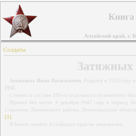
Книга
Алтайский край, г. Б
Солдаты
Затяжных 
Затяжных Иван Васильевич.
Родился в 1923 году 
РВК.
Служил в составе 193-го отдельного пулеметного бат
Пропал без вести 3 декабря 1942 года в период бо
Сорокино Лычковского района Ленинградской области
[1]
.
В Книге памяти Алтайского края не увековечен.